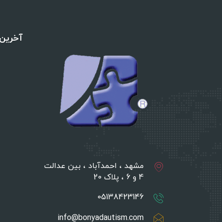
آخرین 
مشهد ، احمدآباد ، بین عدالت
4 و 6 ، پلاک 20
05138423146
info@bonyadautism.com