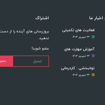
اخبار ما
اشتراک
فعالیت های تکمیلی
بروزرسانی های آینده را از دست
23 شهریور 1404
ندهید.
عضو شوید!
آموزش مهارت های
23 شهریور 1404
عضو
توانبخشی : کاردرمانی
23 شهریور 1404