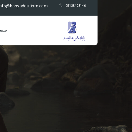
nfo@bonyadautism.com
05138423146
صفح